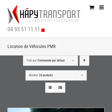
Passer
au
contenu
04 93 51 11 11
Location de Véhicules PMR
Trier par
Commande par défaut
Montrer
24 produits