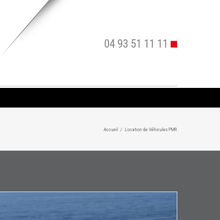
04 93 51 11 11
Accueil
/
Location de Véhicules PMR