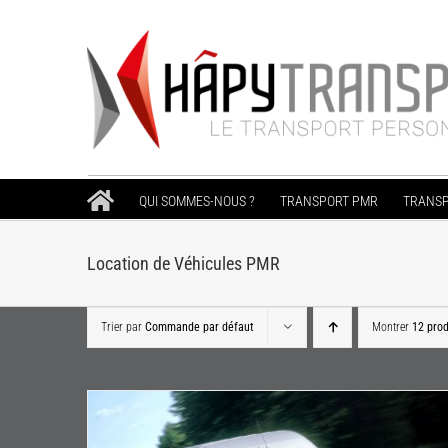
Passer
au
contenu
QUI SOMMES-NOUS ?
TRANSPORT PMR
TRANSP
Location de Véhicules PMR
Trier par
Commande par défaut
Montrer
12 prod