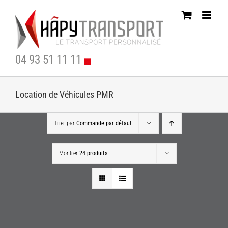
Passer
au
contenu
04 93 51 11 11
Location de Véhicules PMR
Trier par
Commande par défaut
Montrer
24 produits