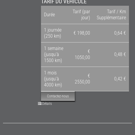
TARIF DU VÉHICULE
Tarif (par
Tarif / Km
Durée
jour)
Supplémentaire
1 journée
€ 198,00
0,64 €
(250 km)
1 semaine
€
(jusqu’à
0,48 €
1050,00
1500 km)
1 mois
€
(jusqu’à
0,42 €
2550,00
4000 km)
Contactez-nous
Détails