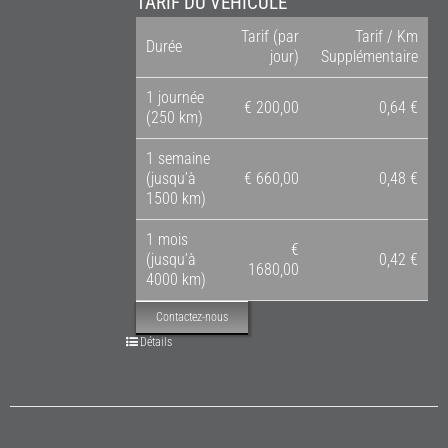
TARIF DU VÉHICULE
Tarif (par
Tarif / Km
Durée
jour)
Supplémentaire
1 journée
€ 200,00
0,64 €
(250 km)
1 semaine
(jusqu’à
€ 660,00
0,48 €
1500 km)
1 mois
€
(jusqu’à
0,42 €
1680,00
4000 km)
Contactez-nous
Détails