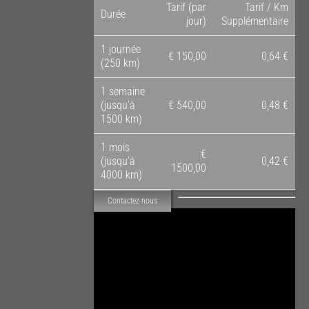
Tarif (par
Tarif / Km
Durée
jour)
Supplémentaire
1 journée
€ 150,00
0,64 €
(250 km)
1 semaine
(jusqu’à
€ 540,00
0,48 €
1500 km)
1 mois
€
(jusqu’à
0,42 €
1500,00
4000 km)
Contactez-nous