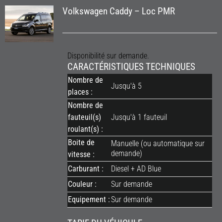
Volkswagen Caddy – Loc PMR
Disponibilité sur demande.
CARACTÉRISTIQUES TECHNIQUES
Nombre de
Jusqu'à 5
places :
Nombre de
fauteuil(s)
Jusqu'à 1 fauteuil
roulant(s) :
Boite de
Manuelle (ou automatique sur
demande)
vitesse :
Carburant :
Diesel + AD Blue
Couleur :
Sur demande
Equipement :
Sur demande