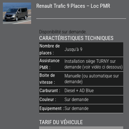
Renault Trafic 9 Places – Loc PMR
Disponibilité sur demande.
CARACTÉRISTIQUES TECHNIQUES
Nombre de
Jusqu'à 9
places :
Assistance
Installation siège TURNY sur
demande (voir vidéo ci dessous)
PMR :
Boite de
Manuelle (ou automatique sur
demande)
vitesse :
Carburant :
Diesel + AD Blue
Couleur :
Sur demande
Equipement :
Sur demande
TARIF DU VÉHICULE