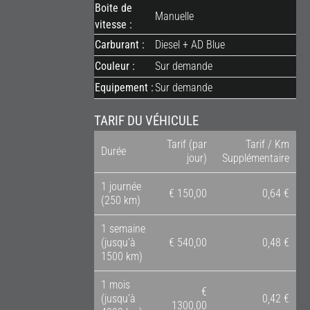
Boite de
Manuelle
vitesse :
Carburant :
Diesel + AD Blue
Couleur :
Sur demande
Equipement :
Sur demande
TARIF DU VÉHICULE
Tarif (par
Tarif / Km
Durée
jour)
Supplémentaire
1 journée
€ 150,00
0,64 €
(250 km)
1 semaine
(jusqu’à
€ 540,00
0,48 €
1500 km)
1 mois
€
(jusqu’à
0,42 €
1300,00