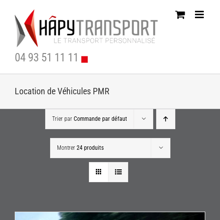
Passer
au
contenu
04 93 51 11 11
Location de Véhicules PMR
Trier par
Commande par défaut
Montrer
24 produits