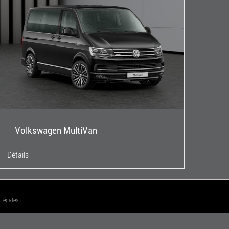
Volkswagen MultiVan
Détails
 Légales