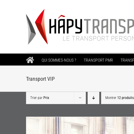
Passer
au
contenu
QUI SOMMES-NOUS ?
TRANSPORT PMR
TRANSP
Transport VIP
Trier par
Prix
Montrer
12 produits