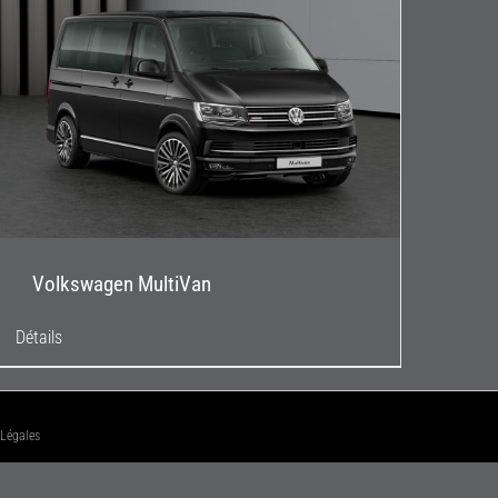
Volkswagen MultiVan
Détails
 Légales