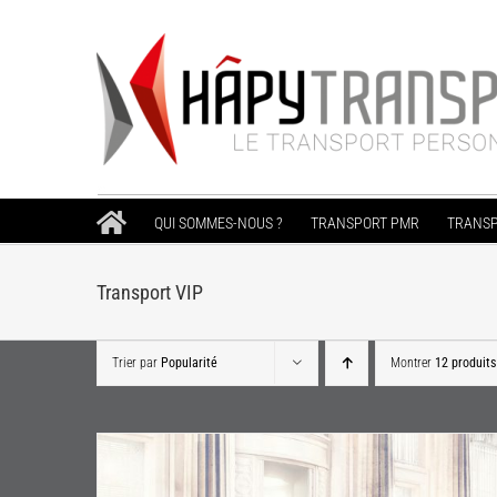
Passer
au
contenu
QUI SOMMES-NOUS ?
TRANSPORT PMR
TRANSP
Transport VIP
Trier par
Popularité
Montrer
12 produits