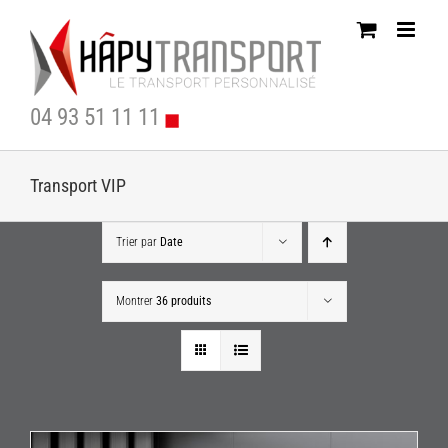
Passer
au
contenu
04 93 51 11 11
Transport VIP
Trier par
Date
Montrer
36 produits