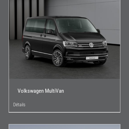
Volkswagen MultiVan
Détails