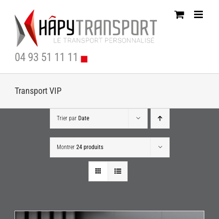
Passer
au
contenu
04 93 51 11 11
Transport VIP
Trier par
Date
Montrer
24 produits