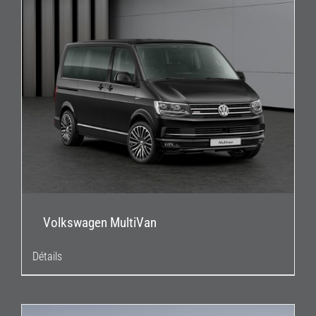
Volkswagen MultiVan
Détails