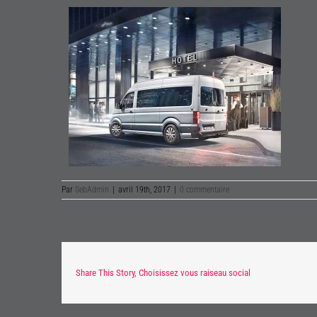
Par
SebAdmin
|
avril 19th, 2017
|
0 commentaire
Share This Story, Choisissez vous raiseau social