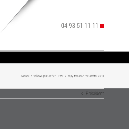
04 93 51 11 11
Accueil
/
Volkswagen Crafter – PMR
/
hapy-transport_vw-crafter-2016
Précédent