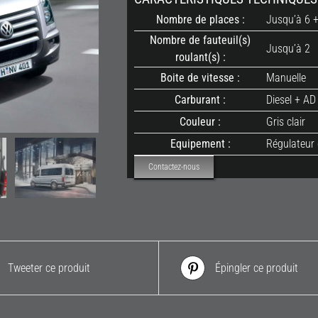
Nombre de places :
Jusqu’à 6 +
Nombre de fauteuil(s)
Jusqu’à 2
roulant(s) :
Boite de vitesse :
Manuelle
Carburant :
Diesel + AD
Couleur :
Gris clair
Equipement :
Régulateur 
Contactez-nous
Tweeter ce produit
Épingler ce produit