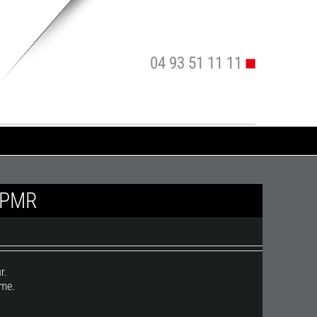
04 93 51 11 11
– PMR
r.
rme.