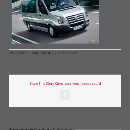
Par
SebAdmin
|
avril 11th, 2017
|
0 commentaire
Share This Story, Choisissez vous raiseau social
Facebook
À propos de l'auteur :
SebAdmin