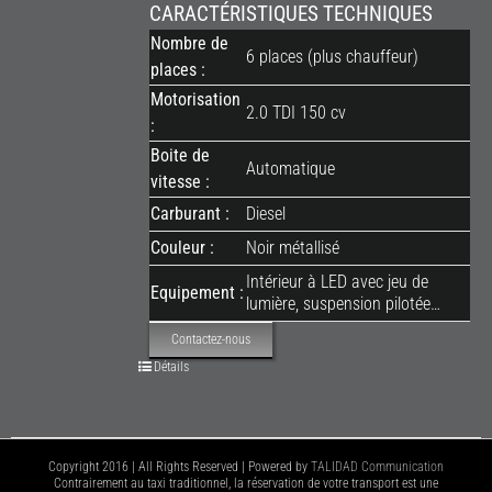
CARACTÉRISTIQUES TECHNIQUES
Nombre de
6 places (plus chauffeur)
places :
Motorisation
2.0 TDI 150 cv
:
Boite de
Automatique
vitesse :
Carburant :
Diesel
Couleur :
Noir métallisé
Intérieur à LED avec jeu de
Equipement :
lumière, suspension pilotée…
Contactez-nous
Détails
Copyright 2016 | All Rights Reserved | Powered by
TALIDAD Communication
Contrairement au taxi traditionnel, la réservation de votre transport est une