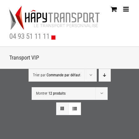
Passer
au
contenu
04 93 51 11 11
Transport VIP
Trier par
Commande par défaut
Montrer
12 produits