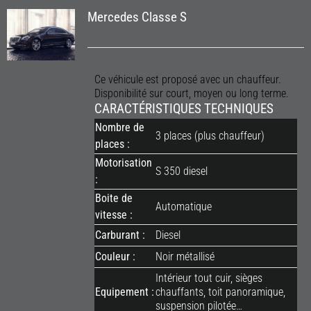
Mercedes Classe S
Ce véhicule est proposé avec un chauffeur.
Disponibilité sur court, moyen ou long terme.
CARACTÉRISTIQUES TECHNIQUES
Nombre de
3 places (plus chauffeur)
places :
Motorisation
S 350 diesel
:
Boite de
Automatique
vitesse :
Carburant :
Diesel
Couleur :
Noir métallisé
Intérieur tout cuir, sièges
Equipement :
chauffants, toit panoramique,
suspension pilotée…