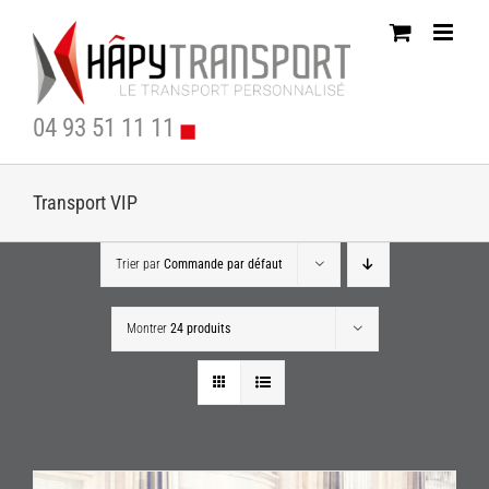
Passer
au
contenu
04 93 51 11 11
Transport VIP
Trier par
Commande par défaut
Montrer
24 produits