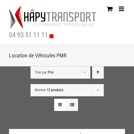
Passer
au
contenu
04 93 51 11 11
Location de Véhicules PMR
Trier par
Prix
Montrer
12 produits