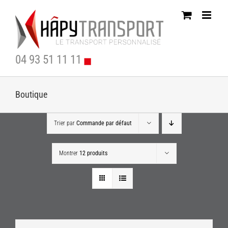
Passer
au
contenu
04 93 51 11 11
Boutique
Trier par
Commande par défaut
Montrer
12 produits