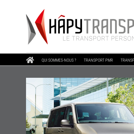
Passer
au
contenu
QUI SOMMES-NOUS ?
TRANSPORT PMR
TRANSP