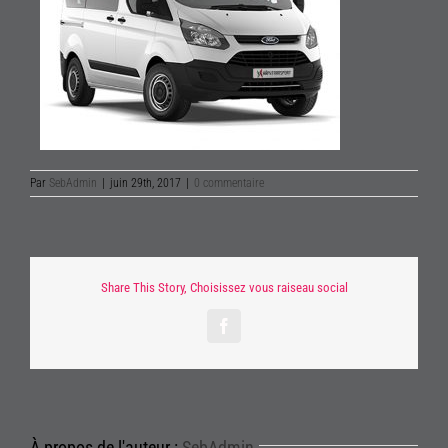
Par
SebAdmin
|
juin 29th, 2017
|
0 commentaire
Share This Story, Choisissez vous raiseau social
Facebook
À propos de l'auteur :
SebAdmin