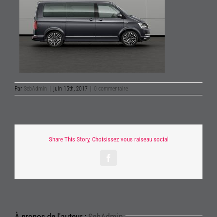
Par
SebAdmin
|
juin 15th, 2017
|
0 commentaire
Share This Story, Choisissez vous raiseau social
Facebook
À propos de l'auteur :
SebAdmin