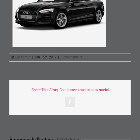
Par
SebAdmin
|
juin 15th, 2017
|
0 commentaire
Share This Story, Choisissez vous raiseau social
Facebook
À propos de l'auteur :
SebAdmin