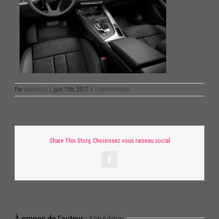
Par
SebAdmin
|
juin 15th, 2017
|
0 commentaire
Share This Story, Choisissez vous raiseau social
Facebook
À propos de l'auteur :
SebAdmin