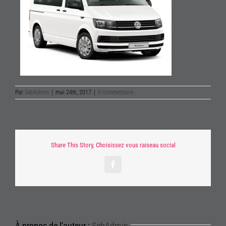
Par
SebAdmin
|
mai 24th, 2017
|
0 commentaire
Share This Story, Choisissez vous raiseau social
Facebook
À propos de l'auteur :
SebAdmin