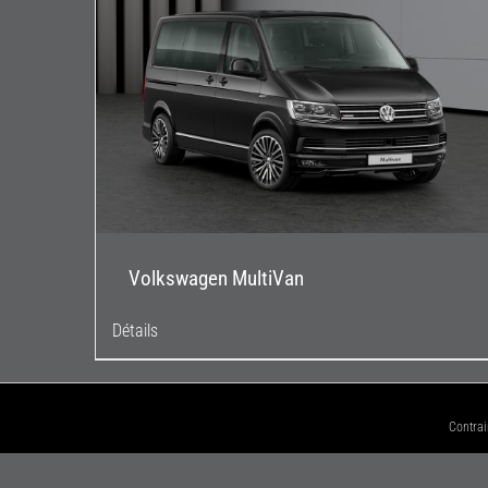
Volkswagen MultiVan
Détails
Contrai