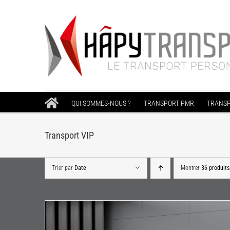
Passer
au
contenu
QUI SOMMES-NOUS ?
TRANSPORT PMR
TRANSP
Transport VIP
Trier par
Date
Montrer
36 produits