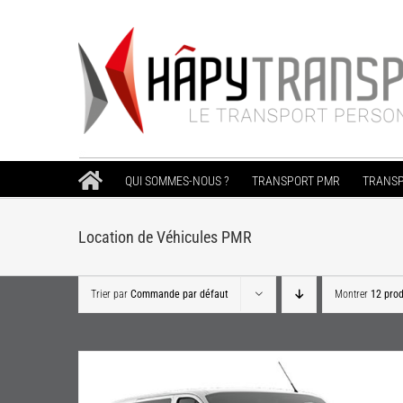
Passer
au
contenu
QUI SOMMES-NOUS ?
TRANSPORT PMR
TRANSP
Location de Véhicules PMR
Trier par
Commande par défaut
Montrer
12 prod